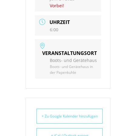
Vorbei!
UHRZEIT
6:00
VERANSTALTUNGSORT
Boots- und Gerätehaus
Boots- und Gerätehaus in
der Papenkuhle
+ Zu Google Kalender hinzufügen
+ iCal / Outlook export